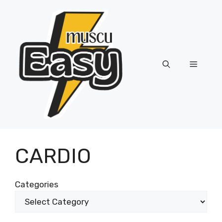
Skip
to
content
Menu
CARDIO
Categories